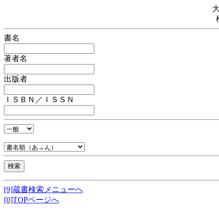
書名
著者名
出版者
ＩＳＢＮ／ＩＳＳＮ
[9]蔵書検索メニューへ
[0]TOPページへ