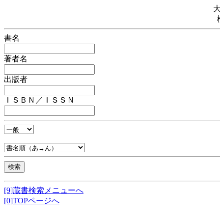
書名
著者名
出版者
ＩＳＢＮ／ＩＳＳＮ
[9]蔵書検索メニューへ
[0]TOPページへ