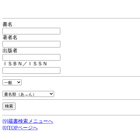
書名
著者名
出版者
ＩＳＢＮ／ＩＳＳＮ
[9]蔵書検索メニューへ
[0]TOPページへ