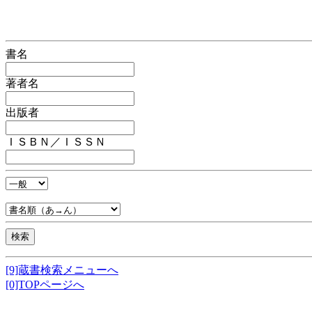
書名
著者名
出版者
ＩＳＢＮ／ＩＳＳＮ
[9]蔵書検索メニューへ
[0]TOPページへ