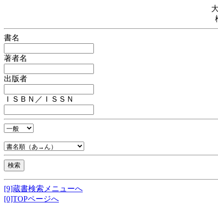
書名
著者名
出版者
ＩＳＢＮ／ＩＳＳＮ
[9]蔵書検索メニューへ
[0]TOPページへ