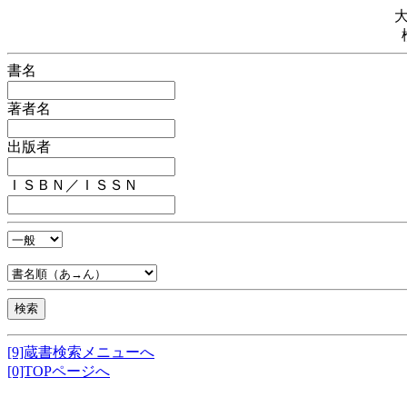
書名
著者名
出版者
ＩＳＢＮ／ＩＳＳＮ
[9]蔵書検索メニューへ
[0]TOPページへ