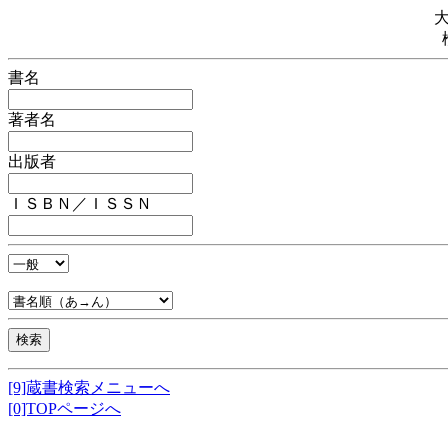
書名
著者名
出版者
ＩＳＢＮ／ＩＳＳＮ
[9]蔵書検索メニューへ
[0]TOPページへ