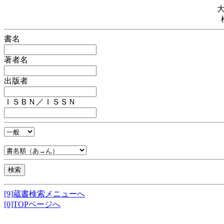
書名
著者名
出版者
ＩＳＢＮ／ＩＳＳＮ
[9]蔵書検索メニューへ
[0]TOPページへ