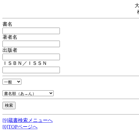
書名
著者名
出版者
ＩＳＢＮ／ＩＳＳＮ
[9]蔵書検索メニューへ
[0]TOPページへ