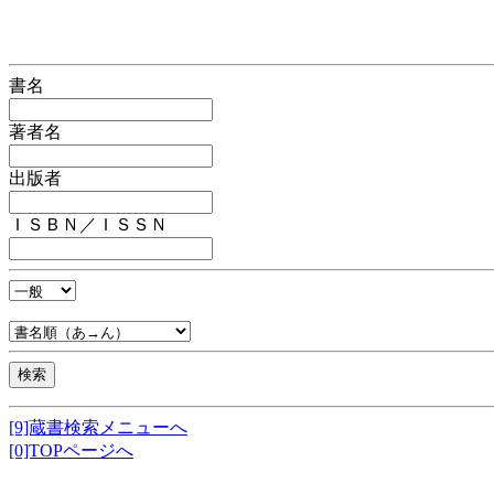
書名
著者名
出版者
ＩＳＢＮ／ＩＳＳＮ
[9]蔵書検索メニューへ
[0]TOPページへ