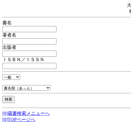
書名
著者名
出版者
ＩＳＢＮ／ＩＳＳＮ
[9]蔵書検索メニューへ
[0]TOPページへ