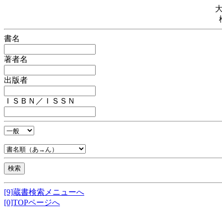
書名
著者名
出版者
ＩＳＢＮ／ＩＳＳＮ
[9]蔵書検索メニューへ
[0]TOPページへ