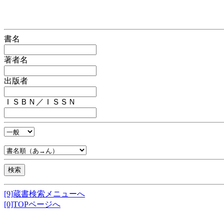
書名
著者名
出版者
ＩＳＢＮ／ＩＳＳＮ
[9]蔵書検索メニューへ
[0]TOPページへ