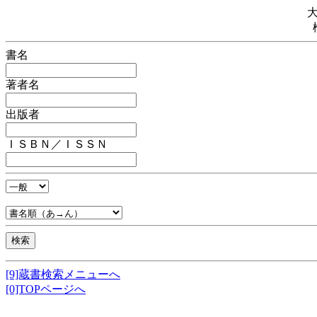
書名
著者名
出版者
ＩＳＢＮ／ＩＳＳＮ
[9]蔵書検索メニューへ
[0]TOPページへ