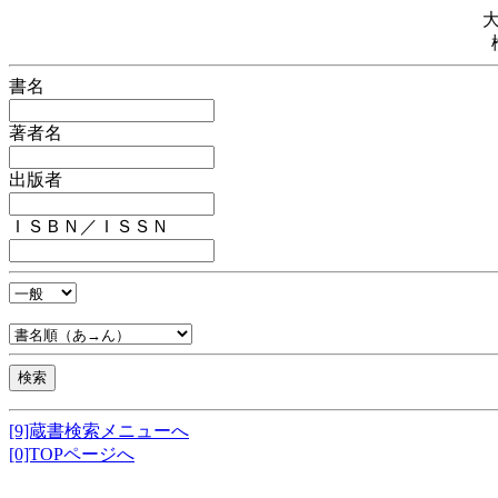
書名
著者名
出版者
ＩＳＢＮ／ＩＳＳＮ
[9]蔵書検索メニューへ
[0]TOPページへ