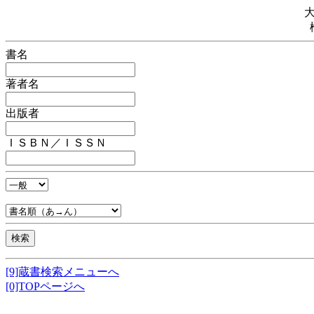
書名
著者名
出版者
ＩＳＢＮ／ＩＳＳＮ
[9]蔵書検索メニューへ
[0]TOPページへ