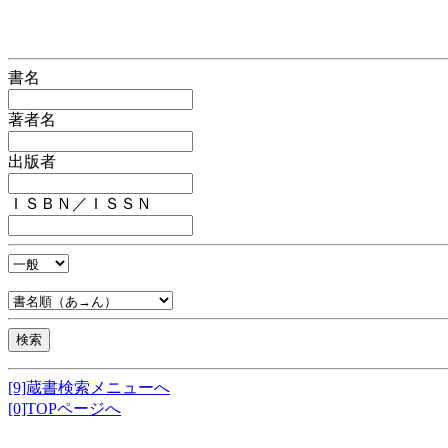
書名
著者名
出版者
ＩＳＢＮ／ＩＳＳＮ
[9]蔵書検索メニューへ
[0]TOPページへ