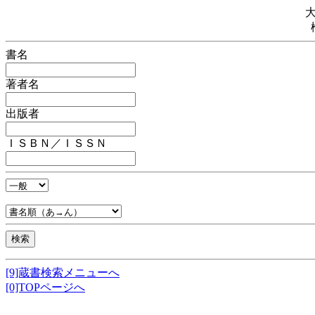
書名
著者名
出版者
ＩＳＢＮ／ＩＳＳＮ
[9]蔵書検索メニューへ
[0]TOPページへ