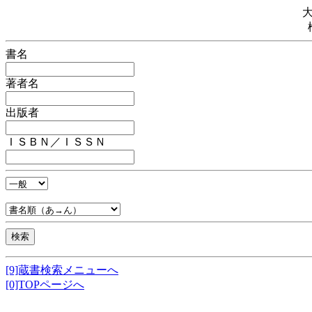
書名
著者名
出版者
ＩＳＢＮ／ＩＳＳＮ
[9]蔵書検索メニューへ
[0]TOPページへ