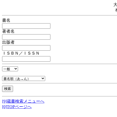
書名
著者名
出版者
ＩＳＢＮ／ＩＳＳＮ
[9]蔵書検索メニューへ
[0]TOPページへ