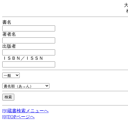
書名
著者名
出版者
ＩＳＢＮ／ＩＳＳＮ
[9]蔵書検索メニューへ
[0]TOPページへ