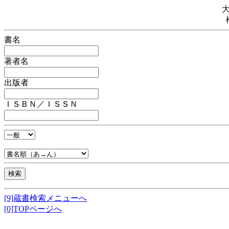
書名
著者名
出版者
ＩＳＢＮ／ＩＳＳＮ
[9]蔵書検索メニューへ
[0]TOPページへ