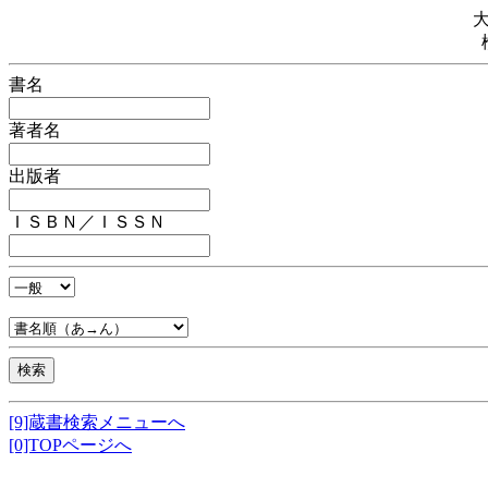
書名
著者名
出版者
ＩＳＢＮ／ＩＳＳＮ
[9]蔵書検索メニューへ
[0]TOPページへ