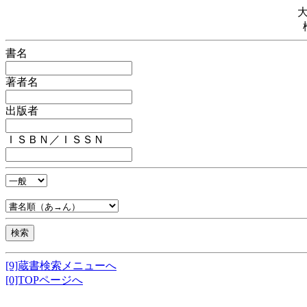
書名
著者名
出版者
ＩＳＢＮ／ＩＳＳＮ
[9]蔵書検索メニューへ
[0]TOPページへ