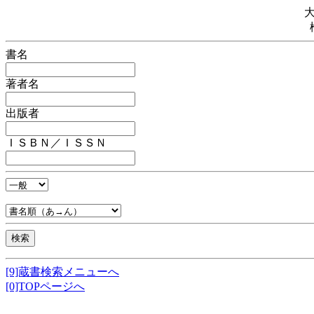
書名
著者名
出版者
ＩＳＢＮ／ＩＳＳＮ
[9]蔵書検索メニューへ
[0]TOPページへ