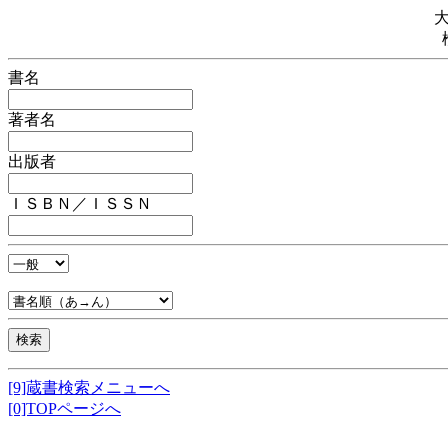
書名
著者名
出版者
ＩＳＢＮ／ＩＳＳＮ
[9]蔵書検索メニューへ
[0]TOPページへ