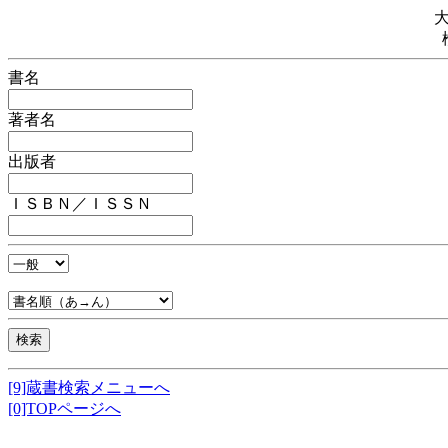
書名
著者名
出版者
ＩＳＢＮ／ＩＳＳＮ
[9]蔵書検索メニューへ
[0]TOPページへ