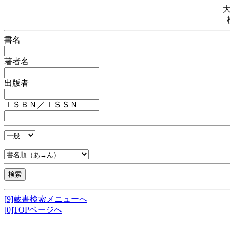
書名
著者名
出版者
ＩＳＢＮ／ＩＳＳＮ
[9]蔵書検索メニューへ
[0]TOPページへ