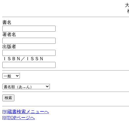
書名
著者名
出版者
ＩＳＢＮ／ＩＳＳＮ
[9]蔵書検索メニューへ
[0]TOPページへ