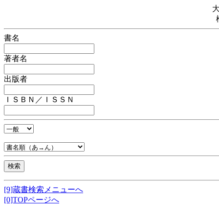
書名
著者名
出版者
ＩＳＢＮ／ＩＳＳＮ
[9]蔵書検索メニューへ
[0]TOPページへ