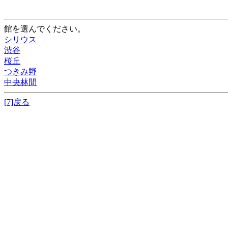
館を選んでください。
シリウス
渋谷
桜丘
つきみ野
中央林間
[7]戻る