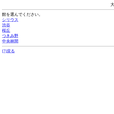
館を選んでください。
シリウス
渋谷
桜丘
つきみ野
中央林間
[7]戻る