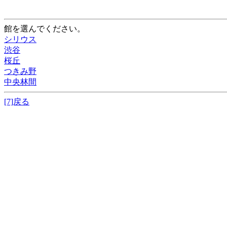
館を選んでください。
シリウス
渋谷
桜丘
つきみ野
中央林間
[7]戻る