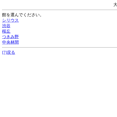
館を選んでください。
シリウス
渋谷
桜丘
つきみ野
中央林間
[7]戻る