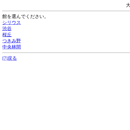
館を選んでください。
シリウス
渋谷
桜丘
つきみ野
中央林間
[7]戻る