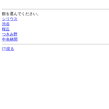
館を選んでください。
シリウス
渋谷
桜丘
つきみ野
中央林間
[7]戻る