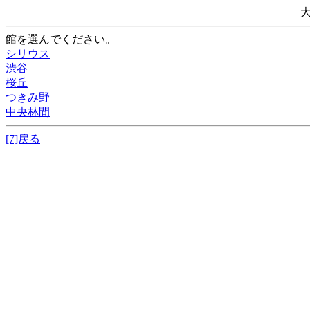
館を選んでください。
シリウス
渋谷
桜丘
つきみ野
中央林間
[7]戻る