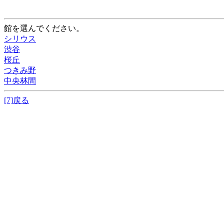
館を選んでください。
シリウス
渋谷
桜丘
つきみ野
中央林間
[7]戻る