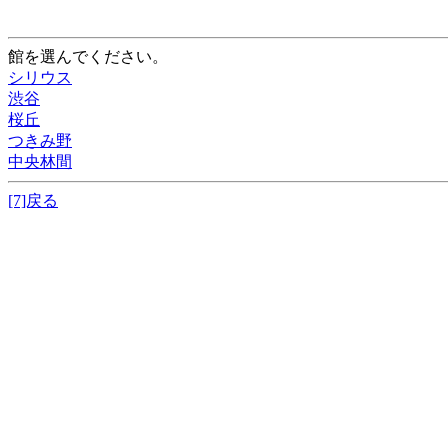
館を選んでください。
シリウス
渋谷
桜丘
つきみ野
中央林間
[7]戻る