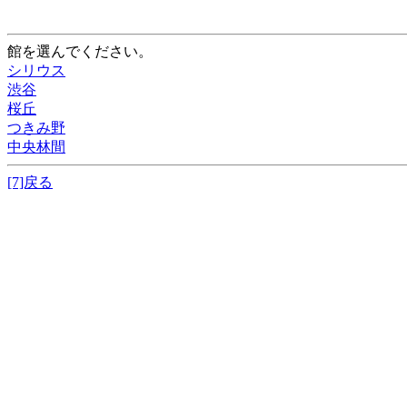
館を選んでください。
シリウス
渋谷
桜丘
つきみ野
中央林間
[7]戻る