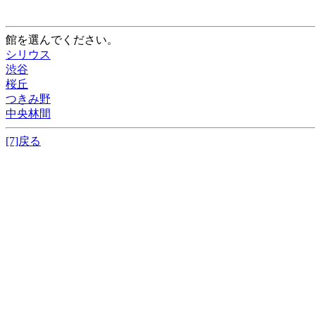
館を選んでください。
シリウス
渋谷
桜丘
つきみ野
中央林間
[7]戻る