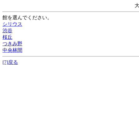
館を選んでください。
シリウス
渋谷
桜丘
つきみ野
中央林間
[7]戻る