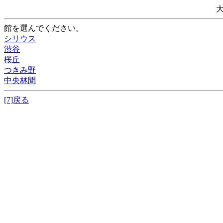
館を選んでください。
シリウス
渋谷
桜丘
つきみ野
中央林間
[7]戻る