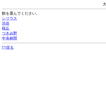
館を選んでください。
シリウス
渋谷
桜丘
つきみ野
中央林間
[7]戻る