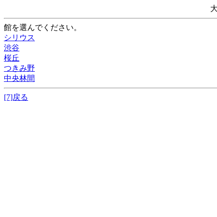
館を選んでください。
シリウス
渋谷
桜丘
つきみ野
中央林間
[7]戻る