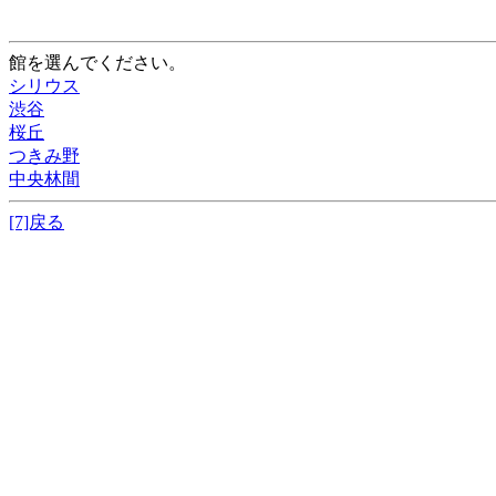
館を選んでください。
シリウス
渋谷
桜丘
つきみ野
中央林間
[7]戻る