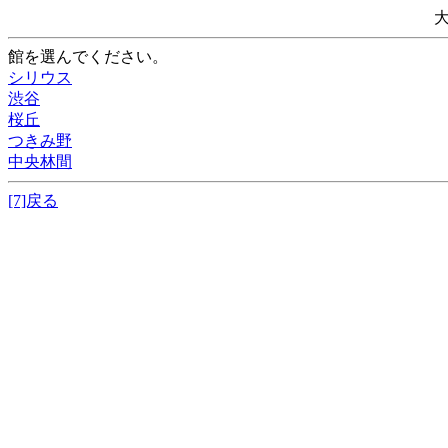
館を選んでください。
シリウス
渋谷
桜丘
つきみ野
中央林間
[7]戻る