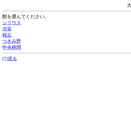
館を選んでください。
シリウス
渋谷
桜丘
つきみ野
中央林間
[7]戻る