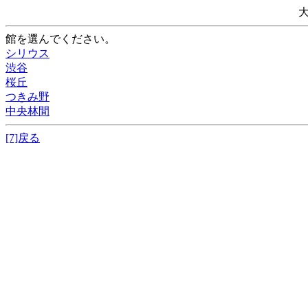
館を選んでください。
シリウス
渋谷
桜丘
つきみ野
中央林間
[7]戻る