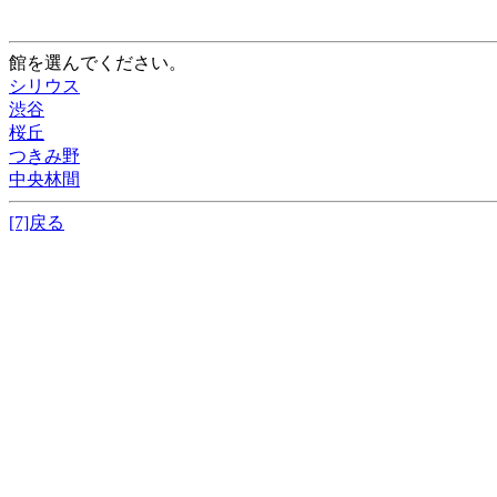
館を選んでください。
シリウス
渋谷
桜丘
つきみ野
中央林間
[7]戻る